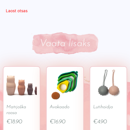
Laost otsas
Vaata lisaks
Matrjoška
Avokaado
Lutihoidja
roosa
€
18.90
€
16.90
€
4.90