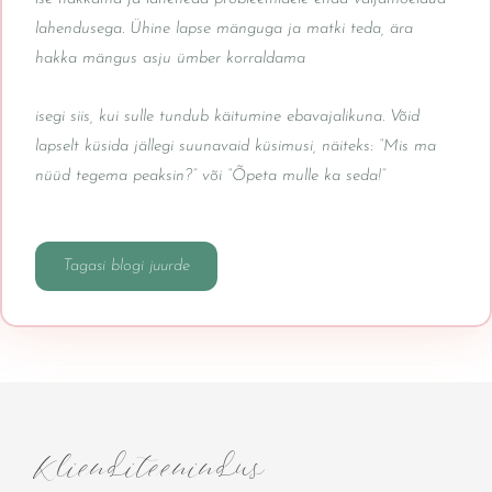
lahendusega. Ühine lapse mänguga ja matki teda, ära
hakka mängus asju ümber korraldama
isegi siis, kui sulle tundub käitumine ebavajalikuna. Võid
lapselt küsida jällegi suunavaid küsimusi, näiteks: “Mis ma
nüüd tegema peaksin?” või “Õpeta mulle ka seda!”
Tagasi blogi juurde
Klienditeenindus