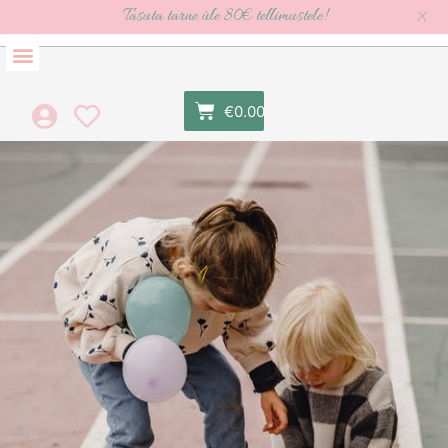
×
Tasuta tarne üle 80€ tellimustele!
€
0.00