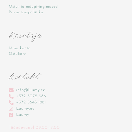
Ostu- ja müügitingimused
Privaatsuspoliitika
Kasutaja
Minu konto
Ostukorv
Kontakt
info@luumy.ee
+372 5072 986
+372 5648 1881‬
Luumy.ee
Luumy
Tööpäevadel 09.00-17.00