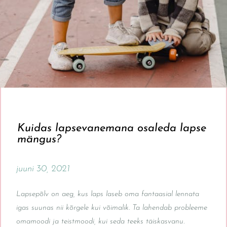
Kuidas lapsevanemana osaleda lapse
mängus?
juuni 30, 2021
Lapsepõlv on aeg, kus laps laseb oma fantaasial lennata
igas suunas nii kõrgele kui võimalik. Ta lahendab probleeme
omamoodi ja teistmoodi, kui seda teeks täiskasvanu.