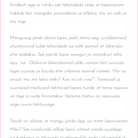
Kindlasti aga ei tohiks see tähendada seda, et lapsevanem
hakkab last mängides parandama ja ütlema, mis on vale ja
mis õige.
Mänguaeg peab olema lapse jaoks tema aeg- probleemsed
situatsioonid tuleb lahendada ise selle asemel, et lahendus
ette öeldakse. See pärsib lapse arengut ja võimekust teha
asju “ise”. Olukorra lahendamisel võiks vanem last suunata
õiges suunas ja küsida ette ütlemise asemel näiteks “Mis sa
arvad, mis me teha võiks? Kas nii või naa?”. Toetavad ja
suunavad märkused tekitavad lapses tunde, et tema tegevus
on õige ja seda hinnatakse. Vanema toetus on seejuures
väga suure tähtsusega.
Teisalt on oluline, et mängu juhiks laps ise mitte lapsevanem.
Miks? See soodustab jällegi lapse võimet saada asjadega
ise hakkama ja läheneda probleemidele enda väljamõeldud