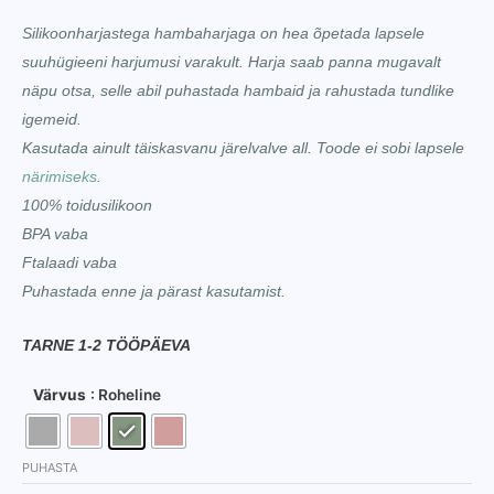
Silikoonharjastega hambaharjaga on hea õpetada lapsele
suuhügieeni harjumusi varakult. Harja saab panna mugavalt
näpu otsa, selle abil puhastada hambaid ja rahustada tundlike
igemeid.
Kasutada ainult täiskasvanu järelvalve all. Toode ei sobi lapsele
närimiseks
.
100% toidusilikoon
BPA vaba
Ftalaadi vaba
Puhastada enne ja pärast kasutamist.
TARNE 1-2 TÖÖPÄEVA
Värvus
: Roheline
PUHASTA