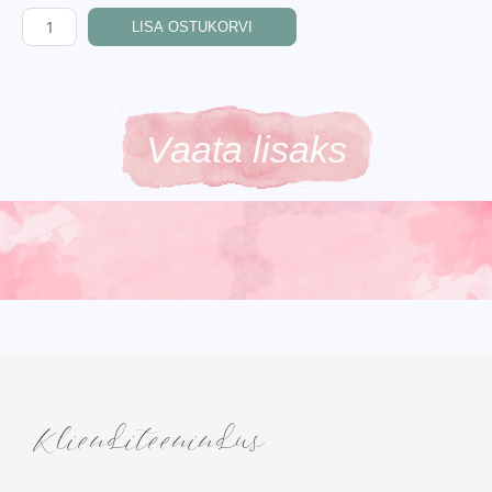
LISA OSTUKORVI
Vaata lisaks
Klienditeenindus