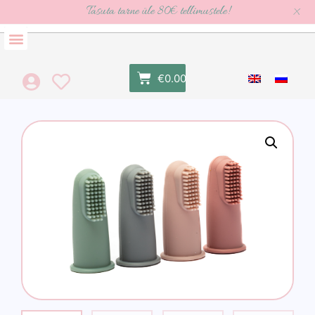
×
Tasuta tarne üle 80€ tellimustele!
€
0.00